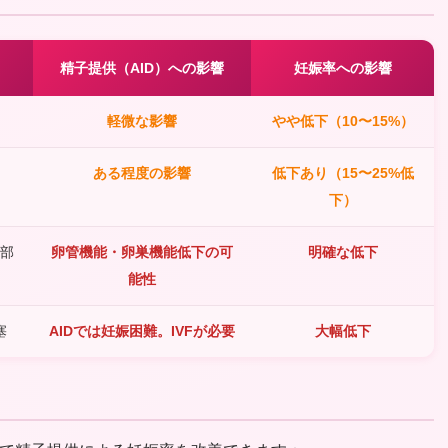
精子提供（AID）への影響
妊娠率への影響
軽微な影響
やや低下（10〜15%）
ある程度の影響
低下あり（15〜25%低
下）
部
卵管機能・卵巣機能低下の可
明確な低下
能性
塞
AIDでは妊娠困難。IVFが必要
大幅低下