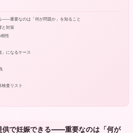
る——重要なのは「何が問題か」を知ること
響と対策
の相性
能」になるケース
負
科検査リスト
提供で妊娠できる——重要なのは「何が