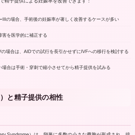
で精子提供による妊娠率を改善できます：
e I〜IIIの場合、手術後の妊娠率が著しく改善するケースが多い
障害を医学的に補正する
III〜IVの場合は、AIDでの試行を長引かせずにIVFへの移行を検討する
い場合は手術・穿刺で縮小させてから精子提供を試みる
群）と精子提供の相性
Ovary Syndrome）は、卵巣に多数の小さな嚢胞が形成され、排