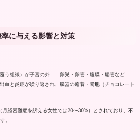
。
娠率に与える影響と対策
覆う組織）が子宮の外——卵巣・卵管・腹膜・腸管など——
出血と炎症が繰り返され、臓器の癒着・嚢胞（チョコレート
（月経困難症を訴える女性では20〜30%）とされており、不
ます。