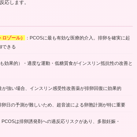
反応します。
トロゾール）
：PCOSに最も有効な医療的介入。排卵を確実に起
御できる
%でも効果的）・適度な運動・低糖質食がインスリン抵抗性の改善と
性が強い場合、インスリン感受性改善薬が排卵回復に効果的
は排卵日の予測が難しいため、超音波による卵胞計測が特に重要
：PCOSは排卵誘発剤への過反応リスクがあり、多胎妊娠・