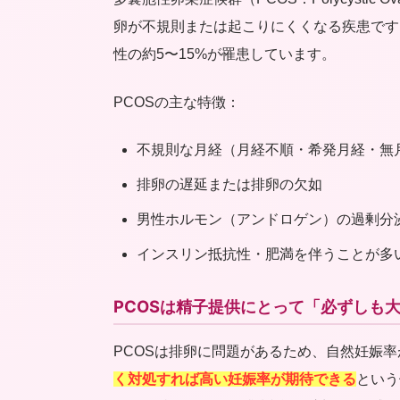
卵が不規則または起こりにくくなる疾患です
性の約5〜15%が罹患しています。
PCOSの主な特徴：
不規則な月経（月経不順・希発月経・無
排卵の遅延または排卵の欠如
男性ホルモン（アンドロゲン）の過剰分
インスリン抵抗性・肥満を伴うことが多
PCOSは精子提供にとって「必ずしも
PCOSは排卵に問題があるため、自然妊娠
く対処すれば高い妊娠率が期待できる
という