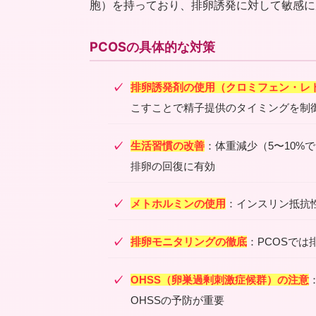
胞）を持っており、排卵誘発に対して敏感に
PCOSの具体的な対策
排卵誘発剤の使用（クロミフェン・レ
こすことで精子提供のタイミングを制
生活習慣の改善
：体重減少（5〜10
排卵の回復に有効
メトホルミンの使用
：インスリン抵抗
排卵モニタリングの徹底
：PCOSで
OHSS（卵巣過剰刺激症候群）の注意
OHSSの予防が重要