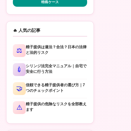
特殊ケース
🔥 人気の記事
精子提供は違法？合法？日本の法律
⚖️
と法的リスク
シリンジ法完全マニュアル｜自宅で
💉
安全に行う方法
信頼できる精子提供者の選び方｜7
🤝
つのチェックポイント
精子提供の危険なリスクを全部教え
⚠️
ます