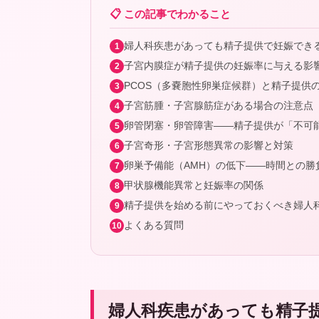
📋 この記事でわかること
婦人科疾患があっても精子提供で妊娠でき
子宮内膜症が精子提供の妊娠率に与える影
PCOS（多嚢胞性卵巣症候群）と精子提供
子宮筋腫・子宮腺筋症がある場合の注意点
卵管閉塞・卵管障害——精子提供が「不可
子宮奇形・子宮形態異常の影響と対策
卵巣予備能（AMH）の低下——時間との勝
甲状腺機能異常と妊娠率の関係
精子提供を始める前にやっておくべき婦人
よくある質問
婦人科疾患があっても精子