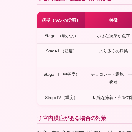
病期（rASRM分類）
特徴
Stage I（最小度）
小さな病巣が点在
Stage II（軽度）
より多くの病巣
Stage III（中等度）
チョコレート嚢胞・一
癒着
Stage IV（重度）
広範な癒着・卵管閉
子宮内膜症がある場合の対策