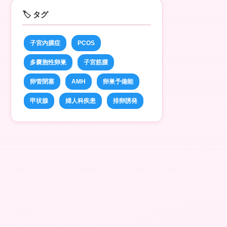
🏷️ タグ
子宮内膜症
PCOS
多嚢胞性卵巣
子宮筋腫
卵管閉塞
AMH
卵巣予備能
甲状腺
婦人科疾患
排卵誘発