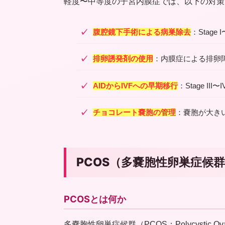
軽度〜中等度の子宮内膜症では、以下の対策
腹腔鏡下手術による病巣除去
：Stag
排卵誘発剤の使用
：内膜症による排卵
AIDからIVFへの早期移行
：Stage 
チョコレート嚢胞の管理
：嚢胞が大き
PCOS（多嚢胞性卵巣症候
PCOSとは何か
多嚢胞性卵巣症候群（PCOS：Polycystic 