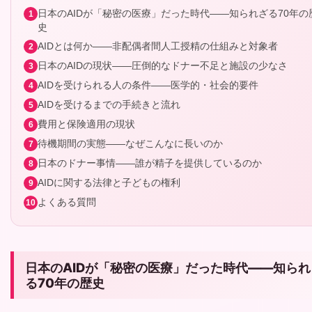
日本のAIDが「秘密の医療」だった時代——知られざる70年の
史
AIDとは何か——非配偶者間人工授精の仕組みと対象者
日本のAIDの現状——圧倒的なドナー不足と施設の少なさ
AIDを受けられる人の条件——医学的・社会的要件
AIDを受けるまでの手続きと流れ
費用と保険適用の現状
待機期間の実態——なぜこんなに長いのか
日本のドナー事情——誰が精子を提供しているのか
AIDに関する法律と子どもの権利
よくある質問
日本のAIDが「秘密の医療」だった時代——知られ
る70年の歴史