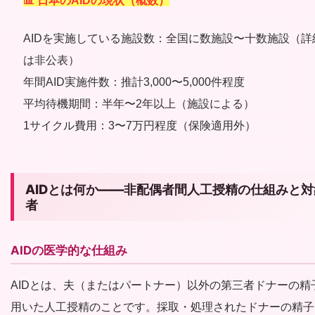
📊 日本のAIDの現状（概数）
AIDを実施している施設数：全国に数施設〜十数施設（詳
は非公表）
年間AID実施件数：推計3,000〜5,000件程度
平均待機期間：半年〜2年以上（施設による）
1サイクル費用：3〜7万円程度（保険適用外）
AIDとは何か——非配偶者間人工授精の仕組みと対
者
AIDの医学的な仕組み
AIDとは、夫（またはパートナー）以外の第三者ドナーの精
用いた人工授精のことです。採取・処理されたドナーの精子