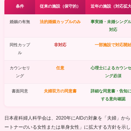
条件
従来の施設（保守的）
近年の施設（対応拡
婚姻の有無
法的婚姻カップルのみ
事実婚・未婚シング
対応
同性カップ
非対応
一部施設で対応開
ル
カウンセリ
任意
心理士によるカウン
ング
ング必須
書面同意
夫婦双方の同意書
詳細な同意書・告知
する意向確認
日本産科婦人科学会は、2020年にAIDの対象を「夫婦」か
ートナーのいる女性または単身女性」に拡大する方針を示し