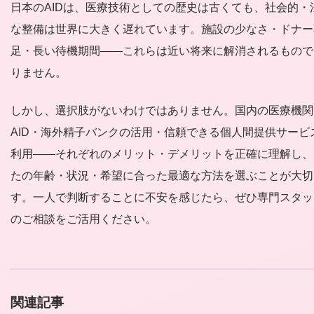
度）など、日本国内のAIDとは異なる手続きが必要です。ま
日本のAIDは、医療技術としての歴史は古くても、社会的・
とを強くお勧めします。
た、受け入れてくれる国内クリニックを見つけることも必要
な整備は世界に大きく遅れています。施設の少なさ・ドナー
す。時間的制約が強い場合、選択肢の一つとして検討する価
足・長い待機期間——これらは近い将来に解消されるもので
はあります。詳しくは「海外の精子バンクを日本から利用す
りません。
方法」の記事をご参照ください。
しかし、選択肢がないわけではありません。国内の医療機関
AID・海外精子バンクの活用・信頼できる個人間提供サービ
利用——それぞれのメリット・デメリットを正確に理解し、
たの年齢・状況・希望に合った最適な方法を選ぶことが大切
す。一人で判断することに不安を感じたら、ぜひ専門スタッ
のご相談をご活用ください。
関連記事