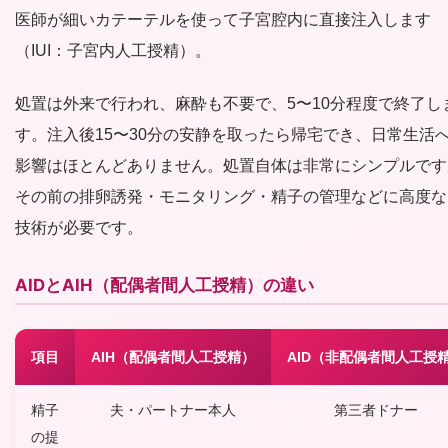
医師が細いカテーテルを使って子宮腔内に直接注入します
（IUI：子宮内人工授精）。
処置は外来で行われ、麻酔も不要で、5〜10分程度で終了し
す。注入後15〜30分の安静を取ったら帰宅でき、日常生活
影響はほとんどありません。処置自体は非常にシンプルです
その前の排卵誘発・モニタリング・精子の管理などに高度な
技術が必要です。
AIDとAIH（配偶者間人工授精）の違い
項目
AIH（配偶者間人工授精）
AID（非配偶者間人工授
精子
夫・パートナー本人
第三者ドナー
の提