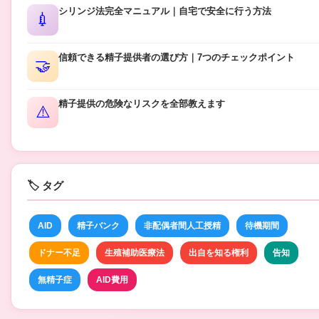
シリンジ法完全マニュアル｜自宅で安全に行う方法
💉
信頼できる精子提供者の選び方｜7つのチェックポイント
🤝
精子提供の危険なリスクを全部教えます
⚠️
🏷️ タグ
AID
精子バンク
非配偶者間人工授精
待機期間
ドナー不足
生殖補助医療法
出自を知る権利
告知
無精子症
AID費用