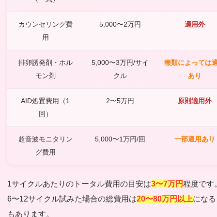
カウンセリング費
5,000〜2万円
適用外
用
排卵誘発剤・ホル
5,000〜3万円/サイ
種類によっては
モン剤
クル
あり
AID処置費用（1
2〜5万円
原則適用外
回）
超音波モニタリン
5,000〜1万円/回
一部適用あり
グ費用
1サイクルあたりのトータル費用の目安は
3〜7万円
程度です
6〜12サイクル試みた場合の総費用は
20〜80万円以上
になる
もあります。