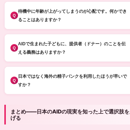
日本産科婦人科学会は2020年以降、単身女性へのAIDを認め
に「AIDを実施しているか、または実施施設を紹介してもら
方向で指針を整理しています。ただし、これは学会指針の変
るか」を相談するのが現実的なアプローチです。また、大学
待機中に年齢が上がってしまうのが心配です。何かでき
Q
であり、各医療機関が必ずしもこれに従う義務はありません
属病院の生殖医療センターは実施施設である可能性が比較的
ることはありますか？
実際に単身女性のAIDを受け付けているかどうかは施設によ
いため、問い合わせてみてください。
待機期間中の年齢上昇は確かに懸念されますが、この期間を
て大きく異なり、「婚姻カップルのみ」という方針を継続し
効活用することで、実際の治療開始時の成功率を高めること
いる施設もあります。問い合わせる際には、「未婚のシング
AIDで生まれた子どもに、提供者（ドナー）のことを伝
Q
できます。具体的には、婦人科的な精密検査を受けて潜在的
女性でも対応可能かどうか」を直接確認することを強くお勧
える義務はありますか？
問題を早期発見・対処すること、葉酸などのサプリメント補
します。
現時点では法的な告知義務はありません。しかし、近年の生
を始めること、体重・生活習慣を改善することが重要です。
医療の倫理的動向として、「子どもに自分の出自を知る権利
た、年齢的に待機が難しい場合（38歳以上など）は、担当医
日本ではなく海外の精子バンクを利用したほうが早いで
Q
ある」という考え方が国際的に広まっており、日本でも専門
に相談して待機キャンセル・優先対応の可能性を尋ねること
すか？
の多くが早期からの告知（小さい頃から少しずつ知らせてい
選択肢の一つです。さらに、個人間での精子提供（民間サー
海外の精子バンク（デンマーク・アメリカ・スペインなど）
方法）を推奨しています。告知しないまま育った子どもが偶
ス活用）との並行検討も、時間的制約が厳しい場合には現実
利用する場合、ドナーの選択肢が豊富で待機期間も短い一利
事実を知った場合のショックの大きさは、研究から明らかに
な選択肢となります。
まとめ——日本のAIDの現実を知った上で選択肢を
があります。ただし、精子の輸送・国内クリニックでの処置
っています。AIDを受ける前に、告知方針についてパートナ
げる
費用（精子代金＋輸送費＋国内処置費用の合計で30〜80万円
（いる場合）と十分に話し合い、カウンセラーにも相談する