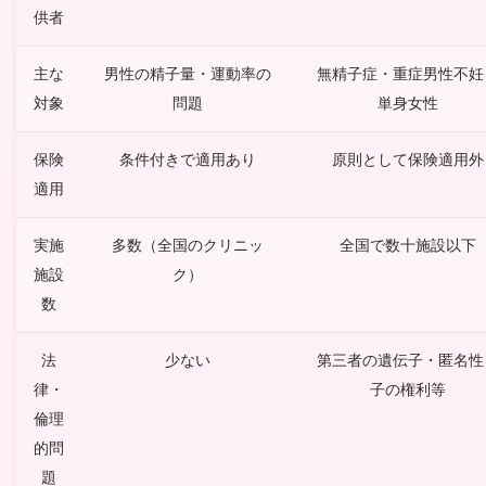
供者
主な
男性の精子量・運動率の
無精子症・重症男性不妊
対象
問題
単身女性
保険
条件付きで適用あり
原則として保険適用外
適用
実施
多数（全国のクリニッ
全国で数十施設以下
施設
ク）
数
法
少ない
第三者の遺伝子・匿名性
律・
子の権利等
倫理
的問
題