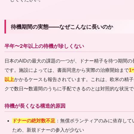
待機期間の実態——なぜこんなに長いのか
半年〜2年以上の待機が珍しくない
日本のAIDの最大の課題の一つが、ドナー精子を待つ期間の
です。施設によっては、書面同意から実際の治療開始まで
1
以上
かかるケースも報告されています。これは、欧米の精子
クで数日〜数週間のうちに手配できるのとは対照的な状況で
待機が長くなる構造的原因
ドナーの絶対数不足
：無償ボランティアのみに依存して
ため、新規ドナーの参入が少ない