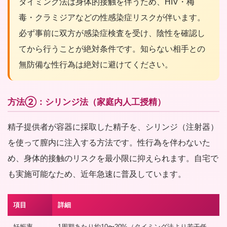
タイミング法は身体的接触を伴うため、HIV・梅
毒・クラミジアなどの性感染症リスクが伴います。
必ず事前に双方が感染症検査を受け、陰性を確認し
てから行うことが絶対条件です。知らない相手との
無防備な性行為は絶対に避けてください。
方法②：シリンジ法（家庭内人工授精）
精子提供者が容器に採取した精子を、シリンジ（注射器）
を使って膣内に注入する方法です。性行為を伴わないた
め、身体的接触のリスクを最小限に抑えられます。自宅で
も実施可能なため、近年急速に普及しています。
項目
詳細
妊娠率
1周期あたり約10〜20%（タイミング法より若干低