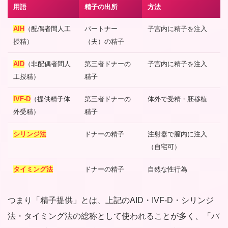
用語
精子の出所
方法
AIH
（配偶者間人工
パートナー
子宮内に精子を注入
授精）
（夫）の精子
AID
（非配偶者間人
第三者ドナーの
子宮内に精子を注入
工授精）
精子
IVF-D
（提供精子体
第三者ドナーの
体外で受精・胚移植
外受精）
精子
シリンジ法
ドナーの精子
注射器で膣内に注入
（自宅可）
タイミング法
ドナーの精子
自然な性行為
つまり「精子提供」とは、上記のAID・IVF-D・シリンジ
法・タイミング法の総称として使われることが多く、「パ