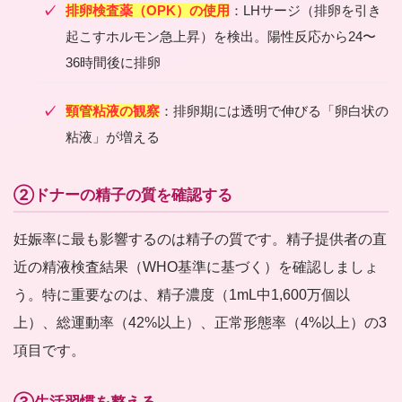
排卵検査薬（OPK）の使用
：LHサージ（排卵を引き
起こすホルモン急上昇）を検出。陽性反応から24〜
36時間後に排卵
頸管粘液の観察
：排卵期には透明で伸びる「卵白状の
粘液」が増える
②ドナーの精子の質を確認する
妊娠率に最も影響するのは精子の質です。精子提供者の直
近の精液検査結果（WHO基準に基づく）を確認しましょ
う。特に重要なのは、精子濃度（1mL中1,600万個以
上）、総運動率（42%以上）、正常形態率（4%以上）の3
項目です。
③生活習慣を整える