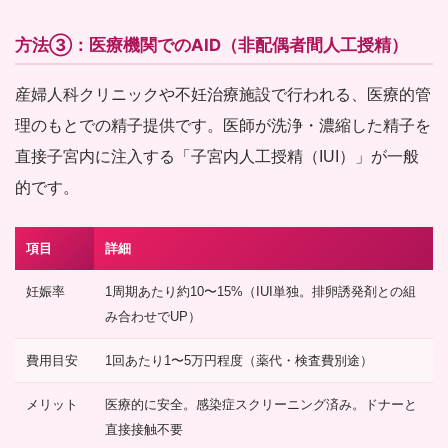
方法③：医療機関でのAID（非配偶者間人工授精）
産婦人科クリニックや不妊治療施設で行われる、医療的管
理のもとでの精子提供です。医師が洗浄・濃縮した精子を
直接子宮内に注入する「子宮内人工授精（IUI）」が一般
的です。
項目
詳細
妊娠率
1周期あたり約10〜15%（IUI単独。排卵誘発剤との組
み合わせでUP）
費用目安
1回あたり1〜5万円程度（薬代・検査費別途）
メリット
医療的に安全。感染症スクリーニング済み。ドナーと
直接接触不要