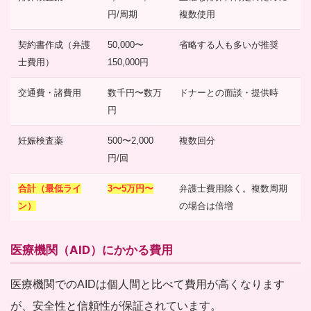
円/周期
複数使用
契約書作成（弁護
50,000〜
省略する人も多いが推奨
士費用）
150,000円
交通費・諸費用
数千円〜数万
ドナーとの面談・提供時
円
妊娠検査薬
500〜2,000
複数回分
円/回
合計（最低ライ
3〜5万円〜
弁護士費用除く。複数周期
ン）
の場合は倍増
医療機関（AID）にかかる費用
医療機関でのAIDは個人間と比べて費用が高くなります
が、安全性と信頼性が保証されています。